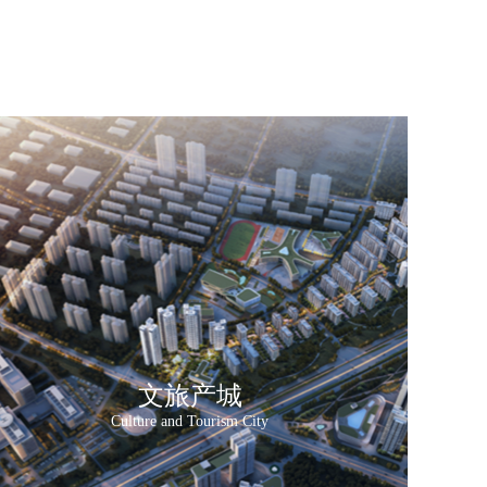
文旅产城
Culture and Tourism City