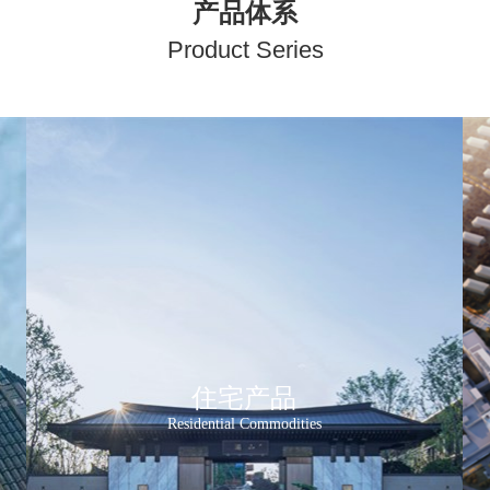
产品体系
P
roduct Series
住宅产品
Residential Commodities